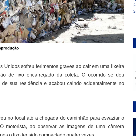
É
S
eprodução
Unidos sofreu ferimentos graves ao cair em uma lixeira
ão de lixo encarregado da coleta. O ocorrido se deu
o de sua residência e acabou caindo acidentalmente no
eu no local até a chegada do caminhão para esvaziar o
1). O motorista, ao observar as imagens de uma câmera
pós o lixo ter sido compactado quatro vezes.