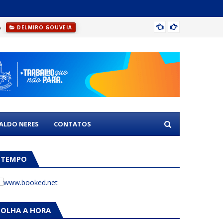
A
DELMI
DELMIRO GOUVEIA
NALDO NERES
CONTATOS
TEMPO
OLHA A HORA