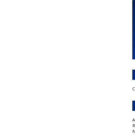
C
A
R
N