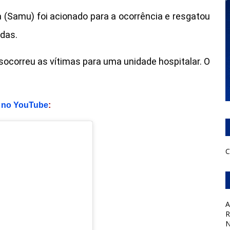
 (Samu) foi acionado para a ocorrência e resgatou
idas.
socorreu as vítimas para uma unidade hospitalar. O
no YouTube
:
C
A
R
N