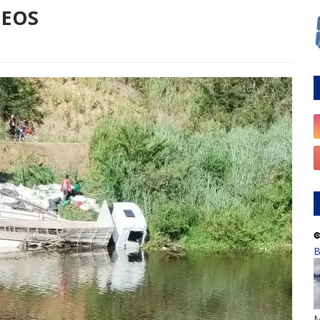
DEOS
B
M