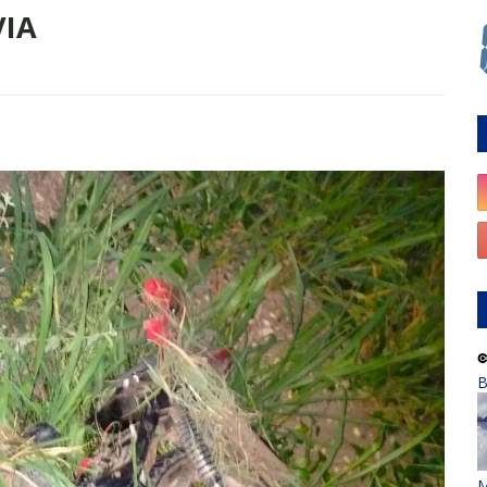
IA
B
M