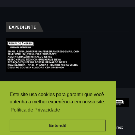
EXPEDIENTE
Este site usa cookies para garantir que você
obtenha a melhor experiência em nosso site.
Política de Privacidade
Entendi!
HOME
AGÊNCIA PUBGO
E-MAIL
WHATSAPP
pinterest