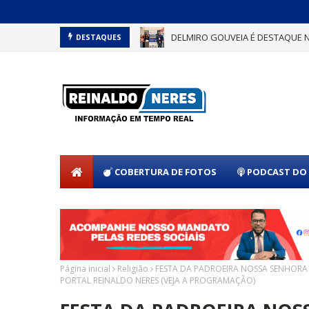
DELMIRO GOUVEIA CONQUISTA S
DESTAQUES
COBERTURA DE FOTOS
PODCAST DO 
Página inicial
Religião
FESTA DA PADROEIRA NOSSA SENHORA
PORTAL REINALDO NERES (VEJA A PROGRAMAÇÃO)