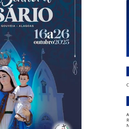
C
A
R
N