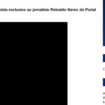
sta exclusiva ao jornalista Reinaldo Neres do Portal
C
A
R
N