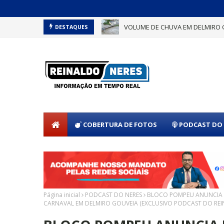
VOLUME DE CHUVA EM DELMIRO 
DESTAQUES
COBERTURA DE FOTOS
PODCAST DO 
Página inicial
PODCAST DO NERES
BLOCO POMPEU ANUNCIA N
CARNAVAL EM DELMIRO GOUVEIA (EXCLUSIVO PODCAST DO REI