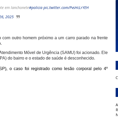
nte em lanchonete
#policia
pic.twitter.com/PvsHcLrYEH
26, 2025
o com outro homem próximo a um carro parado na frente
o.
de Atendimento Móvel de Urgência (SAMU) foi acionado. Ele
PA) do bairro e o estado de saúde é desconhecido.
P), o caso foi registrado como lesão corporal pelo 4º
C
A
R
N