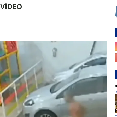
 VÍDEO
B
O