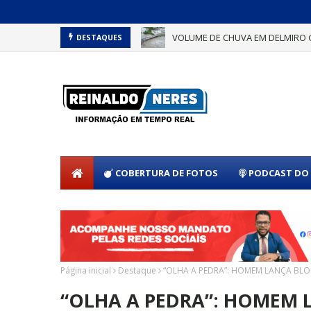
VOLUME DE CHUVA EM DELMIRO 
DESTAQUES
COBERTURA DE FOTOS
PODCAST DO 
Página inicial
Destaque
“OLHA A PEDRA”: HOMEM LANÇA BLO
“OLHA A PEDRA”: HOMEM 