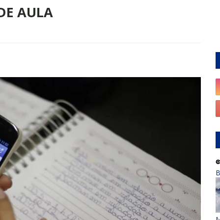
DE AULA
B
M