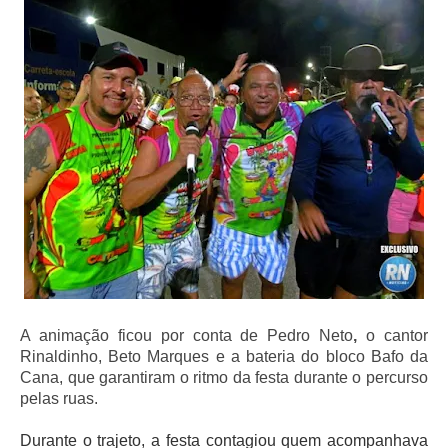
A animação ficou por conta de
Pedro Neto
,
o
can
tor
Rinaldinho
, Beto Marques e a bateria do bloco Bafo da
Cana, que garantiram o ritmo da festa durante o percurso
pelas ruas.
Durante o trajeto, a festa contagiou quem acompanhava