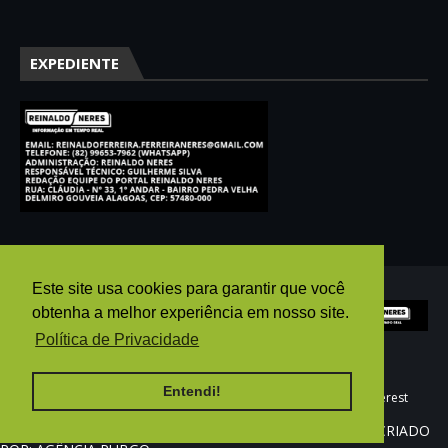
EXPEDIENTE
Este site usa cookies para garantir que você
obtenha a melhor experiência em nosso site.
Política de Privacidade
Entendi!
HOME
AGÊNCIA PUBGO
E-MAIL
WHATSAPP
pinterest
REINALDO NERES ©2025 - Todos os direitos reservados. CRIADO