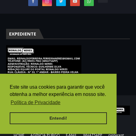
EXPEDIENTE
Este site usa cookies para garantir que você
obtenha a melhor experiência em nosso site.
Política de Privacidade
Entendi!
HOME
AGÊNCIA PUBGO
E-MAIL
WHATSAPP
pinterest