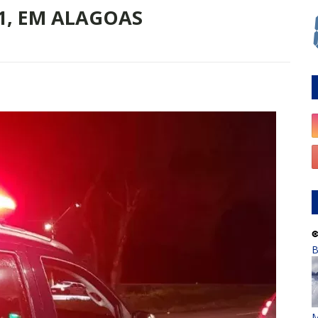
01, EM ALAGOAS
B
M