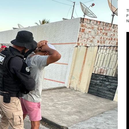
T
P
N