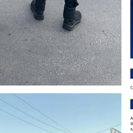
C
A
R
N