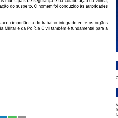
rças municipais de segurança e da colaboração da vítima,
icação do suspeito. O homem foi conduzido às autoridades
tacou importância do trabalho integrado entre os órgãos
ia Militar e da Polícia Civil também é fundamental para a
C
A
R
N