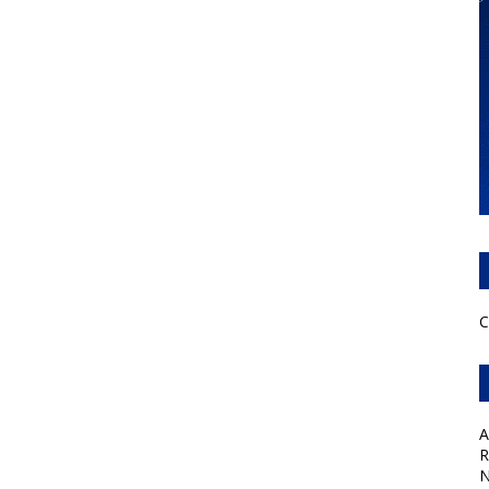
C
A
R
N