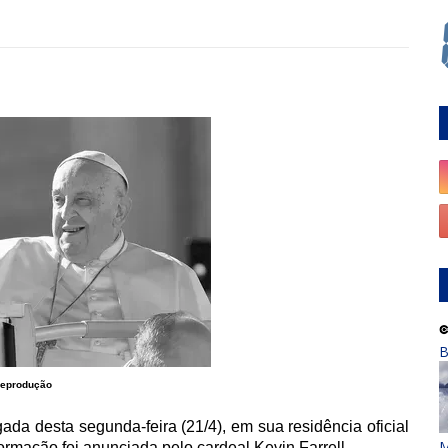
B
eprodução
da desta segunda-feira (21/4), em sua residência oficial
M
rmação foi anunciada pelo cardeal Kevin Farrell.