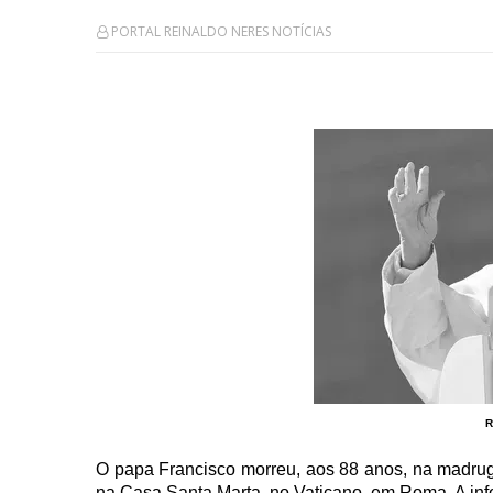
PORTAL REINALDO NERES NOTÍCIAS
R
O papa Francisco morreu, aos 88 anos, na madruga
na Casa Santa Marta, no Vaticano, em Roma. A info