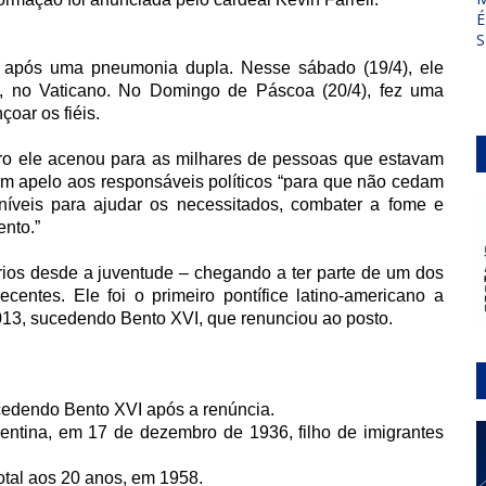
É
S
as após uma pneumonia dupla. Nesse sábado (19/4), ele
, no Vaticano. No Domingo de Páscoa (20/4), fez uma
oar os fiéis.
ro ele acenou para as milhares de pessoas que estavam
m apelo aos responsáveis políticos “para que não cedam
íveis para ajudar os necessitados, combater a fome e
ento.”
órios desde a juventude – chegando a ter parte de um dos
entes. Ele foi o primeiro pontífice latino-americano a
2013, sucedendo Bento XVI, que renunciou ao posto.
ucedendo Bento XVI após a renúncia.
entina, em 17 de dezembro de 1936, filho de imigrantes
otal aos 20 anos, em 1958.