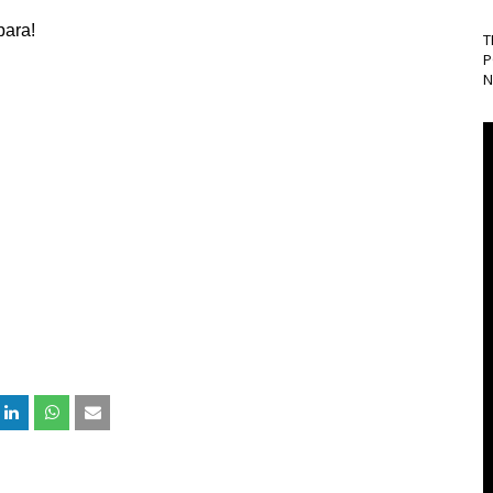
para!
T
P
N