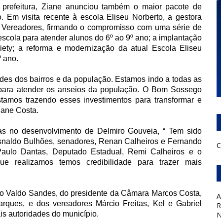
a prefeitura, Ziane anunciou também o maior pacote de
. Em visita recente à escola Eliseu Norberto, a gestora
Vereadores, firmando o compromisso com uma série de
scola para atender alunos do 6º ao 9º ano; a implantação
ty; a reforma e modernização da atual Escola Eliseu
º ano.
des dos bairros e da população. Estamos indo a todas as
para atender os anseios da população. O Bom Sossego
stamos trazendo esses investimentos para transformar e
Ziane Costa.
ias no desenvolvimento de Delmiro Gouveia, “ Tem sido
Isnaldo Bulhões, senadores, Renan Calheiros e Fernando
C
Paulo Dantas, Deputado Estadual, Remi Calheiros e o
ue realizamos temos credibilidade para trazer mais
ito Valdo Sandes, do presidente da Câmara Marcos Costa,
A
rques, e dos vereadores Márcio Freitas, Kel e Gabriel
R
is autoridades do município.
N