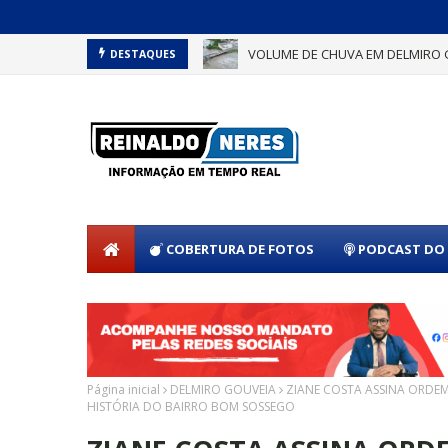
VOLUME DE CHUVA EM DELMIRO 
DESTAQUES
COBERTURA DE FOTOS
PODCAST DO 
Página inicial
DELMIRO GOUVEIA
ZIANE COSTA ASSINA ORDEM
HISTÓRIA DO BAIRRO BOM SOSSEGO