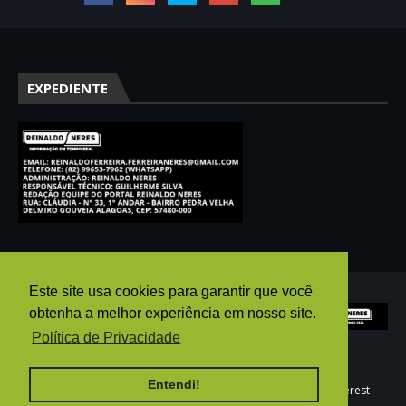
EXPEDIENTE
Este site usa cookies para garantir que você
obtenha a melhor experiência em nosso site.
Política de Privacidade
Entendi!
HOME
AGÊNCIA PUBGO
E-MAIL
WHATSAPP
pinterest