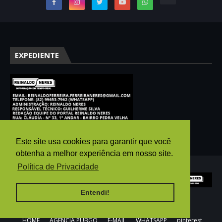
EXPEDIENTE
Este site usa cookies para garantir que você
obtenha a melhor experiência em nosso site.
Política de Privacidade
Entendi!
HOME
AGÊNCIA PUBGO
E-MAIL
WHATSAPP
pinterest