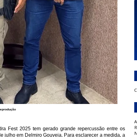
C
eprodução
A
R
edra Fest 2025 tem gerado grande repercussão entre os
N
de julho em Delmiro Gouveia. Para esclarecer a medida, a