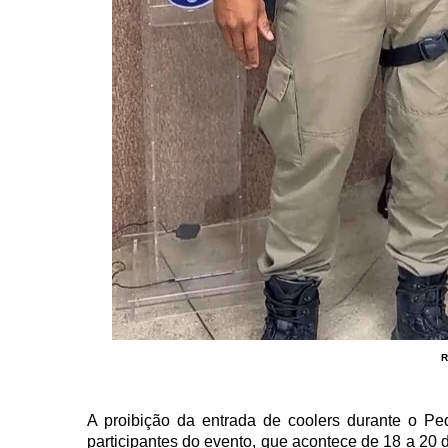
R
A proibição da entrada de coolers durante o P
participantes do evento, que acontece de 18 a 20 