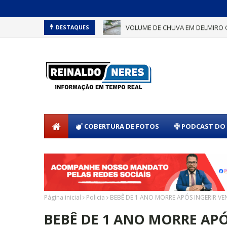
VOLUME DE CHUVA EM DELMIRO 
DESTAQUES
COBERTURA DE FOTOS
PODCAST DO 
Página inicial
Policia
BEBÊ DE 1 ANO MORRE APÓS INGERIR V
BEBÊ DE 1 ANO MORRE AP