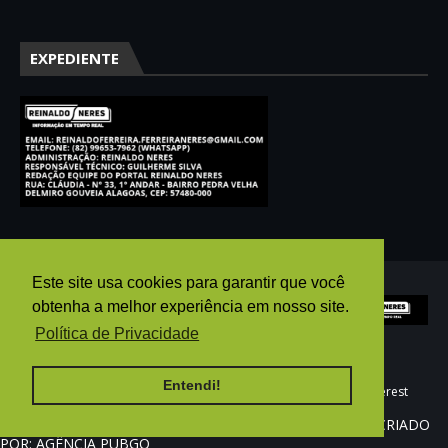
EXPEDIENTE
Este site usa cookies para garantir que você
obtenha a melhor experiência em nosso site.
Política de Privacidade
Entendi!
HOME
AGÊNCIA PUBGO
E-MAIL
WHATSAPP
pinterest
REINALDO NERES ©2025 - Todos os direitos reservados. CRIADO
POR: AGÊNCIA PUBGO