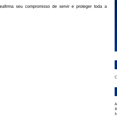
eafirma seu compromisso de servir e proteger toda a
C
A
R
N