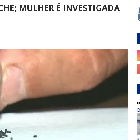
HE; MULHER É INVESTIGADA
B
M