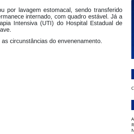
 por lavagem estomacal, sendo transferido
ermanece internado, com quadro estável. Já a
pia Intensiva (UTI) do Hospital Estadual de
rave.
rar as circunstâncias do envenenamento.
C
A
R
N