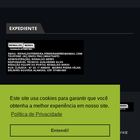
EXPEDIENTE
Este site usa cookies para garantir que você
obtenha a melhor experiência em nosso site.
Política de Privacidade
Entendi!
HOME
AGÊNCIA PUBGO
E-MAIL
WHATSAPP
pinterest