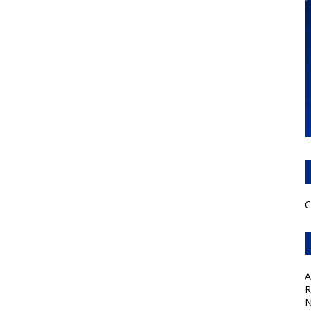
C
A
R
N