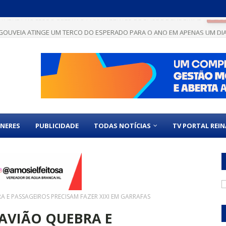
GOUVEIA ATINGE UM TERÇO DO ESPERADO PARA O ANO EM APENAS UM DI
NERES
PUBLICIDADE
TODAS NOTÍCIAS
TV PORTAL REI
 E PASSAGEIROS PRECISAM FAZER XIXI EM GARRAFAS
 AVIÃO QUEBRA E