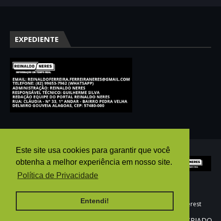
EXPEDIENTE
Este site usa cookies para garantir que você
obtenha a melhor experiência em nosso site.
Política de Privacidade
Entendi!
HOME
AGÊNCIA PUBGO
E-MAIL
WHATSAPP
pinterest
REINALDO NERES ©2025 - Todos os direitos reservados. CRIADO