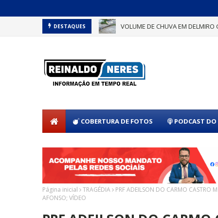
VOLUME DE CHUVA EM DELMIRO 
DESTAQUES
COBERTURA DE FOTOS
PODCAST DO 
Página inicial
TRAGÉDIA
PRF ADEILSON DO CARMO CASTRO M
AFONSO; VÍDEO