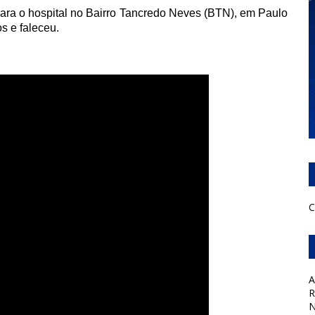
para o hospital no Bairro Tancredo Neves (BTN), em Paulo
s e faleceu.
C
A
R
N