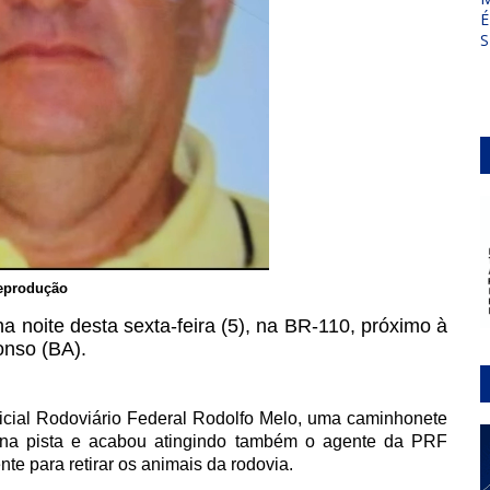
É
S
eprodução
na noite desta sexta-feira (5), na BR-110, próximo à
onso (BA).
icial Rodoviário Federal Rodolfo Melo, uma caminhonete
s na pista e acabou atingindo também o agente da PRF
te para retirar os animais da rodovia.