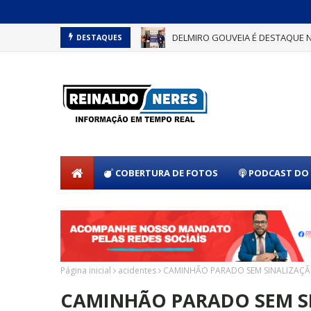
DELMIRO GOUVEIA É DESTAQUE 
DESTAQUES
DELMIRO GOUVEIA CONQUISTA S
COBERTURA DE FOTOS
PODCAST DO 
Página inicial
acidentes
CAMINHÃO PARADO SEM SINALIZAÇÃO
CAMINHÃO PARADO SEM S