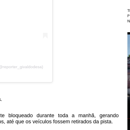
T
P
N
@reporter_givaldodesa)
.
ente bloqueado durante toda a manhã, gerando
s, até que os veículos fossem retirados da pista.