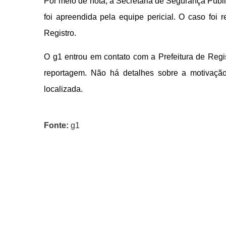
Por meio de nota, a Secretaria de Segurança Púb
foi apreendida pela equipe pericial. O caso foi r
Registro.
O g1 entrou em contato com a Prefeitura de Regis
reportagem. Não há detalhes sobre a motivaçã
localizada.
Fonte:
g1