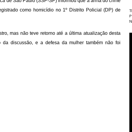
lica de São Paulo (SSP-SP) informou que a arma do crime
egistrado como homicídio no 1º Distrito Policial (DP) de
T
P
N
tro, mas não teve retorno até a última atualização desta
o da discussão, e a defesa da mulher também não foi