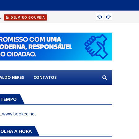
A
DELMI
DELMIRO GOUVEIA
NALDO NERES
CONTATOS
TEMPO
OLHA A HORA