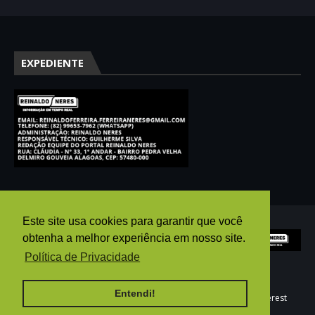
EXPEDIENTE
Este site usa cookies para garantir que você
obtenha a melhor experiência em nosso site.
Política de Privacidade
Entendi!
HOME
AGÊNCIA PUBGO
E-MAIL
WHATSAPP
pinterest