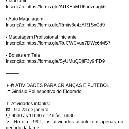
• Macramê
Inscrição: https://forms.gle/AUXEuMTt6oeznagk6
• Auto Maquiagem
Inscrição: https://forms.gle/Rmiiy6e4zAR1SxGd9
• Maquiagem Profissional Iniciante
Inscrição: https://forms.gle/RuCWCvue7DWc6rMS7
• Bolsas em Tela
Inscrição: https://forms.gle/SyUMuQDjfF3y9rFD9
⸻
👧⚽ ATIVIDADES PARA CRIANÇAS E FUTEBOL
📍 Ginásio Poliesportivo do Eldorado
👧 Atividades infantis:
📅 19 a 23 de janeiro
⏰ 9h30 às 11h30 e 14h às 16h30
📌 No dia 19/01, as atividades acontecem apenas no
período da tarde.