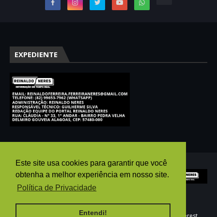
EXPEDIENTE
Este site usa cookies para garantir que você
obtenha a melhor experiência em nosso site.
Política de Privacidade
Entendi!
HOME
AGÊNCIA PUBGO
E-MAIL
WHATSAPP
pinterest